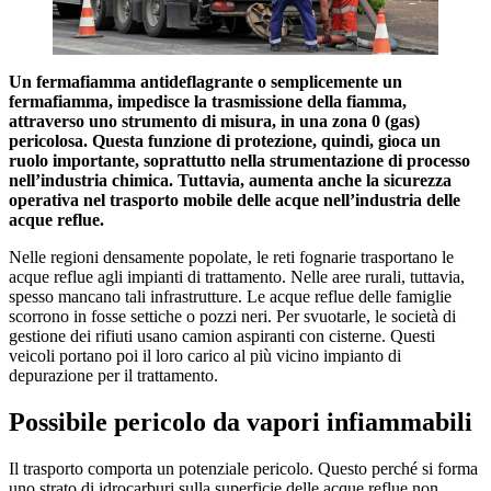
Un fermafiamma antideflagrante o semplicemente un
fermafiamma, impedisce la trasmissione della fiamma,
attraverso uno strumento di misura, in una zona 0 (gas)
pericolosa. Questa funzione di protezione, quindi, gioca un
ruolo importante, soprattutto nella strumentazione di processo
nell’industria chimica. Tuttavia, aumenta anche la sicurezza
operativa nel trasporto mobile delle acque nell’industria delle
acque reflue.
Nelle regioni densamente popolate, le reti fognarie trasportano le
acque reflue agli impianti di trattamento. Nelle aree rurali, tuttavia,
spesso mancano tali infrastrutture. Le acque reflue delle famiglie
scorrono in fosse settiche o pozzi neri. Per svuotarle, le società di
gestione dei rifiuti usano camion aspiranti con cisterne. Questi
veicoli portano poi il loro carico al più vicino impianto di
depurazione per il trattamento.
Possibile pericolo da vapori infiammabili
Il trasporto comporta un potenziale pericolo. Questo perché si forma
uno strato di idrocarburi sulla superficie delle acque reflue non