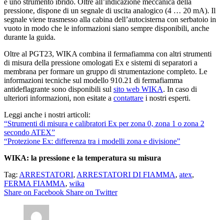
è uno strumento ibrido. Oltre all’indicazione meccanica della
pressione, dispone di un segnale di uscita analogico (4 … 20 mA). Il
segnale viene trasmesso alla cabina dell’autocisterna con serbatoio in
vuoto in modo che le informazioni siano sempre disponibili, anche
durante la guida.
Oltre al PGT23, WIKA combina il fermafiamma con altri strumenti
di misura della pressione omologati Ex e sistemi di separatori a
membrana per formare un gruppo di strumentazione completo. Le
informazioni tecniche sul modello 910.21 di fermafiamma
antideflagrante sono disponibili sul
sito web WIKA
. In caso di
ulteriori informazioni, non esitate a
contattare
i nostri esperti.
Leggi anche i nostri articoli:
“Strumenti di misura e calibratori Ex per zona 0, zona 1 o zona 2
secondo ATEX”
“Protezione Ex: differenza tra i modelli zona e divisione”
WIKA: la pressione e la temperatura su misura
Tag:
ARRESTATORI
,
ARRESTATORI DI FIAMMA
,
atex
,
FERMA FIAMMA
,
wika
Share on Facebook
Share on Twitter