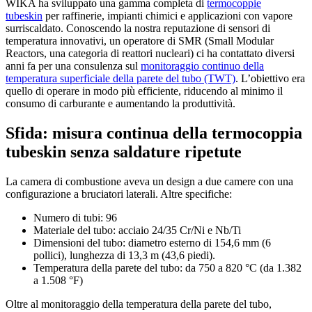
WIKA ha sviluppato una gamma completa di
termocoppie
tubeskin
per raffinerie, impianti chimici e applicazioni con vapore
surriscaldato. Conoscendo la nostra reputazione di sensori di
temperatura innovativi, un operatore di SMR (Small Modular
Reactors, una categoria di reattori nucleari) ci ha contattato diversi
anni fa per una consulenza sul
monitoraggio continuo della
temperatura superficiale della parete del tubo (TWT)
. L’obiettivo era
quello di operare in modo più efficiente, riducendo al minimo il
consumo di carburante e aumentando la produttività.
Sfida: misura continua della termocoppia
tubeskin senza saldature ripetute
La camera di combustione aveva un design a due camere con una
configurazione a bruciatori laterali. Altre specifiche:
Numero di tubi: 96
Materiale del tubo: acciaio 24/35 Cr/Ni e Nb/Ti
Dimensioni del tubo: diametro esterno di 154,6 mm (6
pollici), lunghezza di 13,3 m (43,6 piedi).
Temperatura della parete del tubo: da 750 a 820 °C (da 1.382
a 1.508 °F)
Oltre al monitoraggio della temperatura della parete del tubo,