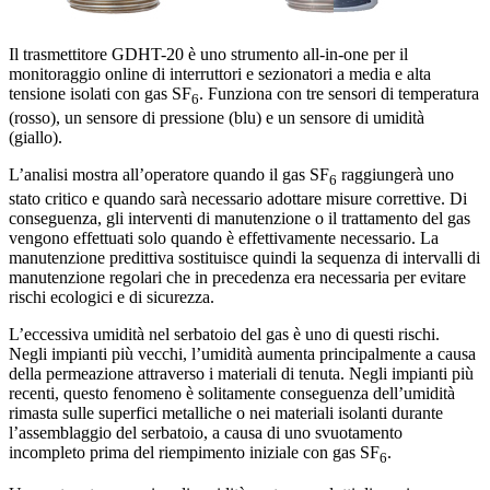
Il trasmettitore GDHT-20 è uno strumento all-in-one per il
monitoraggio online di interruttori e sezionatori a media e alta
tensione isolati con gas SF
. Funziona con tre sensori di temperatura
6
(rosso), un sensore di pressione (blu) e un sensore di umidità
(giallo).
L’analisi mostra all’operatore quando il gas SF
raggiungerà uno
6
stato critico e quando sarà necessario adottare misure correttive. Di
conseguenza, gli interventi di manutenzione o il trattamento del gas
vengono effettuati solo quando è effettivamente necessario. La
manutenzione predittiva sostituisce quindi la sequenza di intervalli di
manutenzione regolari che in precedenza era necessaria per evitare
rischi ecologici e di sicurezza.
L’eccessiva umidità nel serbatoio del gas è uno di questi rischi.
Negli impianti più vecchi, l’umidità aumenta principalmente a causa
della permeazione attraverso i materiali di tenuta. Negli impianti più
recenti, questo fenomeno è solitamente conseguenza dell’umidità
rimasta sulle superfici metalliche o nei materiali isolanti durante
l’assemblaggio del serbatoio, a causa di uno svuotamento
incompleto prima del riempimento iniziale con gas SF
.
6