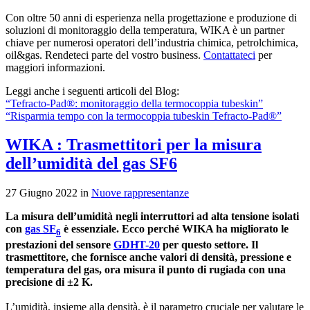
Con oltre 50 anni di esperienza nella progettazione e produzione di
soluzioni di monitoraggio della temperatura, WIKA è un partner
chiave per numerosi operatori dell’industria chimica, petrolchimica,
oil&gas. Rendeteci parte del vostro business.
Contattateci
per
maggiori informazioni.
Leggi anche i seguenti articoli del Blog:
“Tefracto-Pad®: monitoraggio della termocoppia tubeskin”
“Risparmia tempo con la termocoppia tubeskin Tefracto-Pad®”
WIKA : Trasmettitori per la misura
dell’umidità del gas SF6
27 Giugno 2022 in
Nuove rappresentanze
La misura dell’umidità negli interruttori ad alta tensione isolati
con
gas SF
è essenziale. Ecco perché WIKA ha migliorato le
6
prestazioni del sensore
GDHT-20
per questo settore. Il
trasmettitore, che fornisce anche valori di densità, pressione e
temperatura del gas, ora misura il punto di rugiada con una
precisione di ±2 K.
L’umidità, insieme alla densità, è il parametro cruciale per valutare le