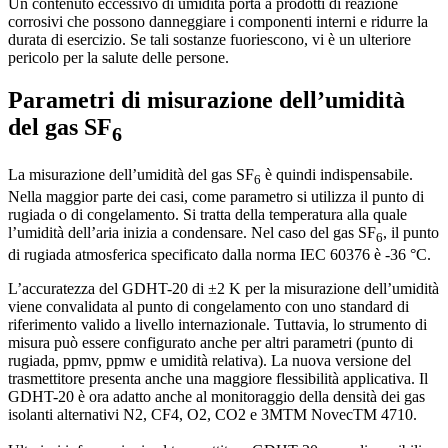
Un contenuto eccessivo di umidità porta a prodotti di reazione
corrosivi che possono danneggiare i componenti interni e ridurre la
durata di esercizio. Se tali sostanze fuoriescono, vi è un ulteriore
pericolo per la salute delle persone.
Parametri di misurazione dell’umidità
del gas SF
6
La misurazione dell’umidità del gas SF
è quindi indispensabile.
6
Nella maggior parte dei casi, come parametro si utilizza il punto di
rugiada o di congelamento. Si tratta della temperatura alla quale
l’umidità dell’aria inizia a condensare. Nel caso del gas SF
, il punto
6
di rugiada atmosferica specificato dalla norma IEC 60376 è -36 °C.
L’accuratezza del GDHT-20 di ±2 K per la misurazione dell’umidità
viene convalidata al punto di congelamento con uno standard di
riferimento valido a livello internazionale. Tuttavia, lo strumento di
misura può essere configurato anche per altri parametri (punto di
rugiada, ppmv, ppmw e umidità relativa). La nuova versione del
trasmettitore presenta anche una maggiore flessibilità applicativa. Il
GDHT-20 è ora adatto anche al monitoraggio della densità dei gas
isolanti alternativi N2, CF4, O2, CO2 e 3MTM NovecTM 4710.