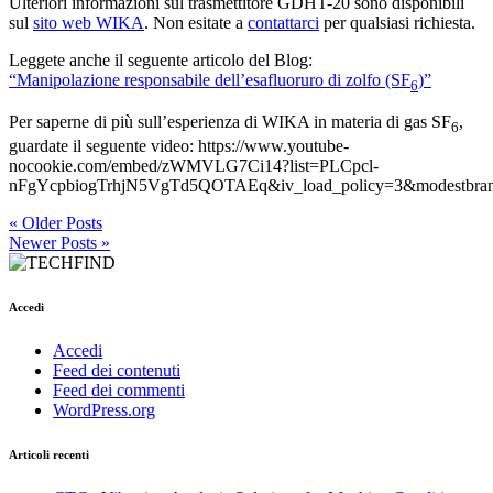
Ulteriori informazioni sul trasmettitore GDHT-20 sono disponibili
sul
sito web WIKA
. Non esitate a
contattarci
per qualsiasi richiesta.
Leggete anche il seguente articolo del Blog:
“Manipolazione responsabile dell’esafluoruro di zolfo (SF
)”
6
Per saperne di più sull’esperienza di WIKA in materia di gas SF
,
6
guardate il seguente video: https://www.youtube-
nocookie.com/embed/zWMVLG7Ci14?list=PLCpcl-
nFgYcpbiogTrhjN5VgTd5QOTAEq&iv_load_policy=3&modestbrandi
« Older Posts
Newer Posts »
Accedi
Accedi
Feed dei contenuti
Feed dei commenti
WordPress.org
Articoli recenti