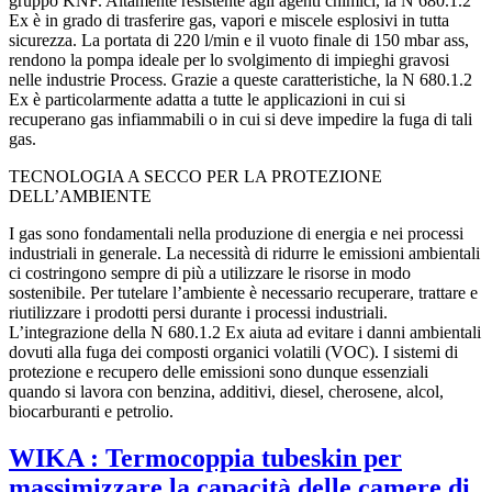
gruppo KNF. Altamente resistente agli agenti chimici, la N 680.1.2
Ex è in grado di trasferire gas, vapori e miscele esplosivi in tutta
sicurezza. La portata di 220 l/min e il vuoto finale di 150 mbar ass,
rendono la pompa ideale per lo svolgimento di impieghi gravosi
nelle industrie Process. Grazie a queste caratteristiche, la N 680.1.2
Ex è particolarmente adatta a tutte le applicazioni in cui si
recuperano gas infiammabili o in cui si deve impedire la fuga di tali
gas.
TECNOLOGIA A SECCO PER LA PROTEZIONE
DELL’AMBIENTE
I gas sono fondamentali nella produzione di energia e nei processi
industriali in generale. La necessità di ridurre le emissioni ambientali
ci costringono sempre di più a utilizzare le risorse in modo
sostenibile. Per tutelare l’ambiente è necessario recuperare, trattare e
riutilizzare i prodotti persi durante i processi industriali.
L’integrazione della N 680.1.2 Ex aiuta ad evitare i danni ambientali
dovuti alla fuga dei composti organici volatili (VOC). I sistemi di
protezione e recupero delle emissioni sono dunque essenziali
quando si lavora con benzina, additivi, diesel, cherosene, alcol,
biocarburanti e petrolio.
WIKA : Termocoppia tubeskin per
massimizzare la capacità delle camere di