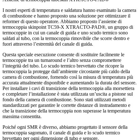
I nostri esperti di temperatura e saldatura hanno esaminato la camera
di combustione e hanno proposto una soluzione per ottimizzare il
reformer di questo operatore. Abbiamo proposto l’assieme di
termocoppia skinpoint TC59-X XTRACTO-PAD®, un gruppo di
termocoppie in cui un canale di guida e uno scudo termico sono
saldati al tubo, con la termocoppia rimovibile che scorre dentro e
fuori attraverso l’estremità del canale di guida.
Questa speciale esecuzione consente di sostituire facilmente le
termocoppie tra un turnaround e l’altro senza compromettere
l’integrità del tubo. Lo scudo termico brevettato che ricopre la
termocoppia la protegge dall’ambiente circostante più caldo della
camera di combustione, fornendo così la misura di temperatura più
accurata attualmente disponibile e aumentando la durata del sensore.
Per installare i cavi di transizione della termocoppia alla morsettiera
e completare l’installazione è stata utilizzata un’uscita a pistone sul
fondo della camera di combustione. Sono stati utilizzati metodi
standardizzati per garantire le corrette distanze di instradamento e
che la transizione della termocoppia non superasse la temperatura
massima consentita.
Poiché ogni SMR è diverso, abbiamo progettato il sensore della
termocoppia sagomato, il canale di guida e lo scudo termico
brevettato per ogni dimensione di tubo e sensore.