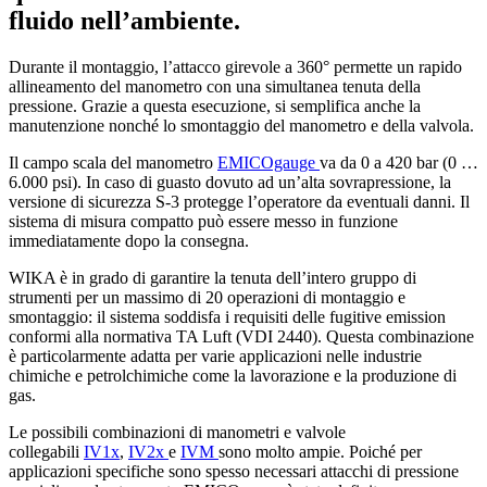
fluido nell’ambiente.
Durante il montaggio, l’attacco girevole a 360° permette un rapido
allineamento del manometro con una simultanea tenuta della
pressione. Grazie a questa esecuzione, si semplifica anche la
manutenzione nonché lo smontaggio del manometro e della valvola.
Il campo scala del manometro
EMICOgauge
va da 0 a 420 bar (0 …
6.000 psi). In caso di guasto dovuto ad un’alta sovrapressione, la
versione di sicurezza S-3 protegge l’operatore da eventuali danni. Il
sistema di misura compatto può essere messo in funzione
immediatamente dopo la consegna.
WIKA è in grado di garantire la tenuta dell’intero gruppo di
strumenti per un massimo di 20 operazioni di montaggio e
smontaggio: il sistema soddisfa i requisiti delle fugitive emission
conformi alla normativa TA Luft (VDI 2440). Questa combinazione
è particolarmente adatta per varie applicazioni nelle industrie
chimiche e petrolchimiche come la lavorazione e la produzione di
gas.
Le possibili combinazioni di manometri e valvole
collegabili
IV1x
,
IV2x
e
IVM
sono molto ampie. Poiché per
applicazioni specifiche sono spesso necessari attacchi di pressione