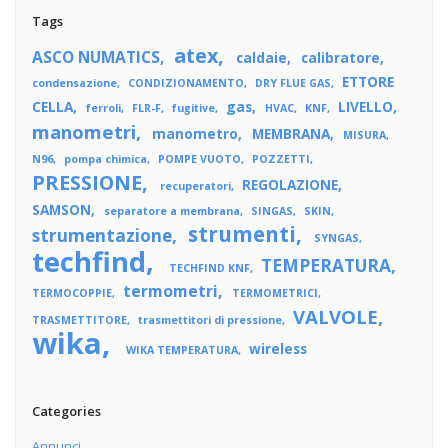
Tags
atex
ASCO NUMATICS
caldaie
calibratore
ETTORE
condensazione
CONDIZIONAMENTO
DRY FLUE GAS
CELLA
gas
LIVELLO
ferroli
FLR-F
fugitive
HVAC
KNF
manometri
manometro
MEMBRANA
MISURA
N96
pompa chimica
POMPE VUOTO
POZZETTI
PRESSIONE
REGOLAZIONE
recuperatori
SAMSON
separatore a membrana
SINGAS
SKIN
strumenti
strumentazione
SYNGAS
techfind
TEMPERATURA
TECHFIND KNF
termometri
TERMOCOPPIE
TERMOMETRICI
VALVOLE
TRASMETTITORE
trasmettitori di pressione
wika
wireless
WIKA TEMPERATURA
Categories
Annunci