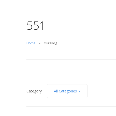
Blog & News
Richiedi cataloghi
551
Home
Our Blog
Category:
All Categories