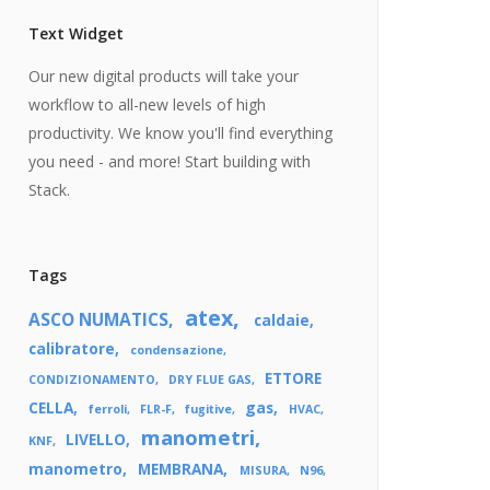
Text Widget
Our new digital products will take your
workflow to all-new levels of high
productivity. We know you'll find everything
you need - and more! Start building with
Stack.
Tags
atex
ASCO NUMATICS
caldaie
calibratore
condensazione
ETTORE
CONDIZIONAMENTO
DRY FLUE GAS
CELLA
gas
ferroli
FLR-F
fugitive
HVAC
manometri
LIVELLO
KNF
manometro
MEMBRANA
MISURA
N96