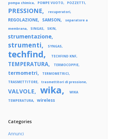
pompa chimica
POMPE VUOTO
POZZETTI
PRESSIONE
recuperatori
REGOLAZIONE
SAMSON
separatore a
membrana
SINGAS
SKIN
strumentazione
strumenti
SYNGAS
techfind
TECHFIND KNF
TEMPERATURA
TERMOCOPPIE
termometri
TERMOMETRICI
TRASMETTITORE
trasmettitori di pressione
wika
VALVOLE
WIKA
wireless
TEMPERATURA
Categories
Annunci