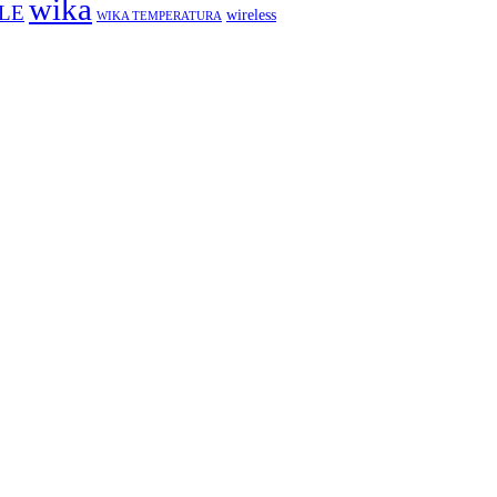
wika
LE
wireless
WIKA TEMPERATURA