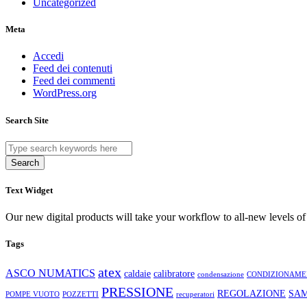
Uncategorized
Meta
Accedi
Feed dei contenuti
Feed dei commenti
WordPress.org
Search Site
Search
Text Widget
Our new digital products will take your workflow to all-new levels of
Tags
atex
ASCO NUMATICS
caldaie
calibratore
condensazione
CONDIZIONAME
PRESSIONE
REGOLAZIONE
SA
POMPE VUOTO
POZZETTI
recuperatori