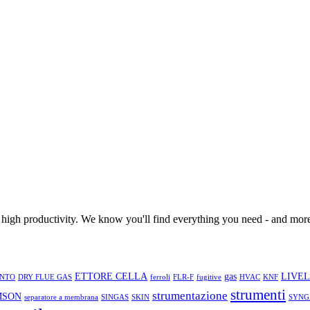
 high productivity. We know you'll find everything you need - and more
ETTORE CELLA
gas
LIVE
NTO
DRY FLUE GAS
ferroli
FLR-F
fugitive
HVAC
KNF
strumenti
strumentazione
MSON
separatore a membrana
SINGAS
SKIN
SYNG