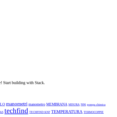
! Start building with Stack.
manometri
LLO
manometro
MEMBRANA
MISURA
N96
pompa chimica
techfind
TEMPERATURA
AS
TECHFIND KNF
TERMOCOPPIE