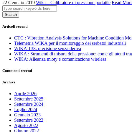
22 Gennaio 2019
Wika – Calibratore di pressione portatile
Read Mor
Search
Articoli recenti
CTC : Vibration Analysis Solutions for Machine Condition Mo
Telemetria WIKA per il monitoraggio dei serbatoi industriali
WIKA T38: precisione senza deriva
WIKA : Strumenti di misura della pressione: come gli utenti tra
WIKA: Alleanza mioty e comunicazione wireless
Commenti recenti
Archivi
Aprile 2026
Settembre 2025
Settembre 2024
Luglio 2024
Gennaio 2023
Settembre 2022
Agosto 2022
Giugno 2022