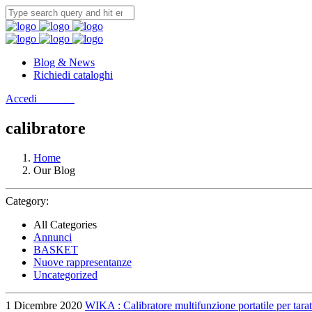
Blog & News
Richiedi cataloghi
Accedi
Contatti
calibratore
Home
Our Blog
Category:
All Categories
Annunci
BASKET
Nuove rappresentanze
Uncategorized
1 Dicembre 2020
WIKA : Calibratore multifunzione portatile per tara