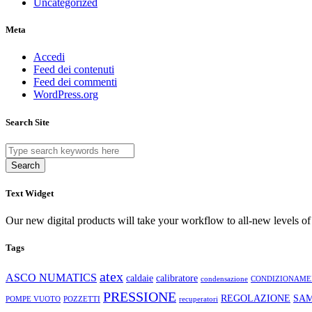
Uncategorized
Meta
Accedi
Feed dei contenuti
Feed dei commenti
WordPress.org
Search Site
Search
Text Widget
Our new digital products will take your workflow to all-new levels of
Tags
atex
ASCO NUMATICS
caldaie
calibratore
condensazione
CONDIZIONAME
PRESSIONE
REGOLAZIONE
SA
POMPE VUOTO
POZZETTI
recuperatori