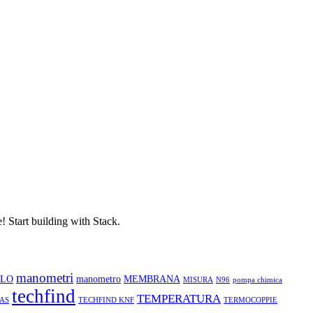
! Start building with Stack.
manometri
LLO
manometro
MEMBRANA
MISURA
N96
pompa chimica
techfind
TEMPERATURA
AS
TECHFIND KNF
TERMOCOPPIE