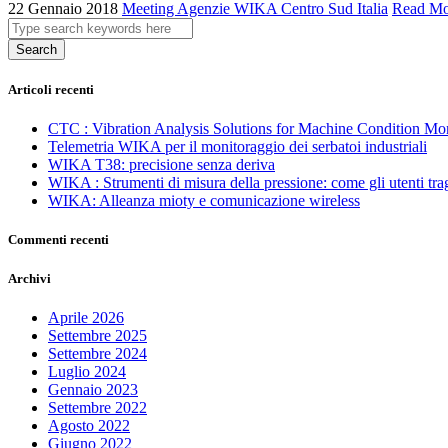
22 Gennaio 2018
Meeting Agenzie WIKA Centro Sud Italia
Read Mo
Search
Articoli recenti
CTC : Vibration Analysis Solutions for Machine Condition Mo
Telemetria WIKA per il monitoraggio dei serbatoi industriali
WIKA T38: precisione senza deriva
WIKA : Strumenti di misura della pressione: come gli utenti tra
WIKA: Alleanza mioty e comunicazione wireless
Commenti recenti
Archivi
Aprile 2026
Settembre 2025
Settembre 2024
Luglio 2024
Gennaio 2023
Settembre 2022
Agosto 2022
Giugno 2022