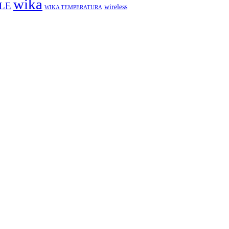
wika
LE
wireless
WIKA TEMPERATURA