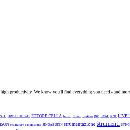
 high productivity. We know you'll find everything you need - and more
ETTORE CELLA
gas
LIVE
NTO
DRY FLUE GAS
ferroli
FLR-F
fugitive
HVAC
KNF
strumenti
strumentazione
MSON
separatore a membrana
SINGAS
SKIN
SYNG