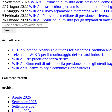
2 Settembre 2024
WIKA : Strumenti di misura della pressione: come gl
27 Giugno 2022
WIKA : Trasmettitori per la misura dell’umidità del 
11 Maggio 2022
WIKA: Nuovo separatore a membrana WIKA 990.45 per
9 Febbraio 2022
WIKA : Nuovo trasmettitore di pressione differenzial
26 Ottobre 2020
WIKA : Soluzioni di misura per gli impianti di tratta
Search
Articoli recenti
CTC : Vibration Analysis Solutions for Machine Condition Mo
Telemetria WIKA per il monitoraggio dei serbatoi industriali
WIKA T38: precisione senza deriva
WIKA : Strumenti di misura della pressione: come gli utenti tra
WIKA: Alleanza mioty e comunicazione wireless
Commenti recenti
Archivi
Aprile 2026
Settembre 2025
Settembre 2024
Luglio 2024