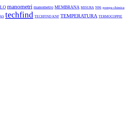
manometri
LLO
manometro
MEMBRANA
MISURA
N96
pompa chimica
techfind
TEMPERATURA
AS
TECHFIND KNF
TERMOCOPPIE