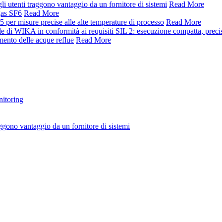
i utenti traggono vantaggio da un fornitore di sistemi
Read More
gas SF6
Read More
 misure precise alle alte temperature di processo
Read More
e di WIKA in conformità ai requisiti SIL 2: esecuzione compatta, precis
mento delle acque reflue
Read More
nitoring
ggono vantaggio da un fornitore di sistemi