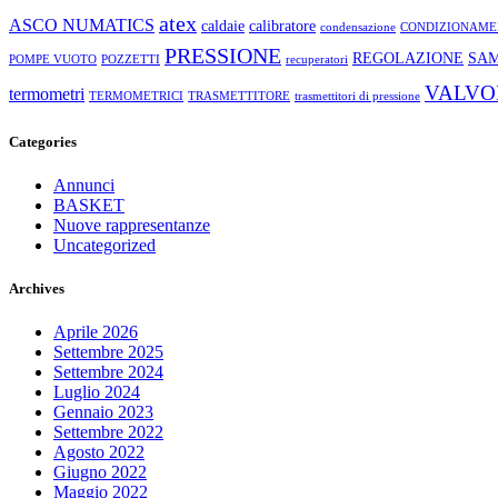
atex
ASCO NUMATICS
caldaie
calibratore
condensazione
CONDIZIONAME
PRESSIONE
REGOLAZIONE
SA
POMPE VUOTO
POZZETTI
recuperatori
VALVO
termometri
TERMOMETRICI
TRASMETTITORE
trasmettitori di pressione
Categories
Annunci
BASKET
Nuove rappresentanze
Uncategorized
Archives
Aprile 2026
Settembre 2025
Settembre 2024
Luglio 2024
Gennaio 2023
Settembre 2022
Agosto 2022
Giugno 2022
Maggio 2022