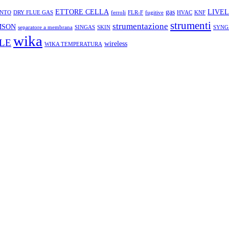
ETTORE CELLA
gas
LIVE
NTO
DRY FLUE GAS
ferroli
FLR-F
fugitive
HVAC
KNF
strumenti
strumentazione
MSON
separatore a membrana
SINGAS
SKIN
SYNG
wika
LE
wireless
WIKA TEMPERATURA