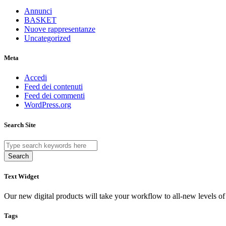
Annunci
BASKET
Nuove rappresentanze
Uncategorized
Meta
Accedi
Feed dei contenuti
Feed dei commenti
WordPress.org
Search Site
Search
Text Widget
Our new digital products will take your workflow to all-new levels of
Tags