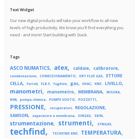
Text Widget
Our new digital products will take your workflow to all-new
levels of high productivity. We know you'll find everything you
need - and more! Start building with Stack.
Tags
atex
ASCO NUMATICS
caldaie
calibratore
ETTORE
condensazione
CONDIZIONAMENTO
DRY FLUE GAS
CELLA
gas
LIVELLO
ferroli
FLR-F
fugitive
HVAC
KNF
manometri
manometro
MEMBRANA
MISURA
N96
pompa chimica
POMPE VUOTO
POZZETTI
PRESSIONE
REGOLAZIONE
recuperatori
SAMSON
separatore a membrana
SINGAS
SKIN
strumenti
strumentazione
SYNGAS
techfind
TEMPERATURA
TECHFIND KNF