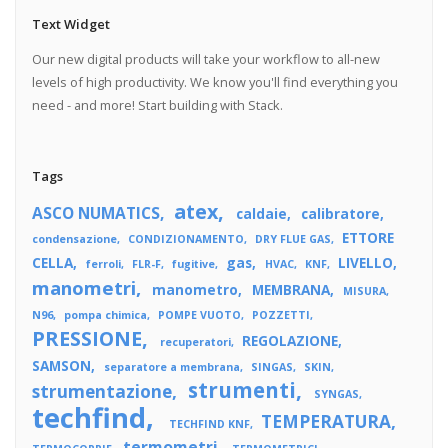
Text Widget
Our new digital products will take your workflow to all-new
levels of high productivity. We know you'll find everything you
need - and more! Start building with Stack.
Tags
atex
ASCO NUMATICS
caldaie
calibratore
ETTORE
condensazione
CONDIZIONAMENTO
DRY FLUE GAS
CELLA
gas
LIVELLO
ferroli
FLR-F
fugitive
HVAC
KNF
manometri
manometro
MEMBRANA
MISURA
N96
pompa chimica
POMPE VUOTO
POZZETTI
PRESSIONE
REGOLAZIONE
recuperatori
SAMSON
separatore a membrana
SINGAS
SKIN
strumenti
strumentazione
SYNGAS
techfind
TEMPERATURA
TECHFIND KNF
termometri