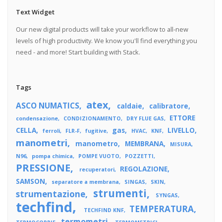
Text Widget
Our new digital products will take your workflow to all-new
levels of high productivity. We know you'll find everything you
need - and more! Start building with Stack.
Tags
atex
ASCO NUMATICS
caldaie
calibratore
ETTORE
condensazione
CONDIZIONAMENTO
DRY FLUE GAS
CELLA
gas
LIVELLO
ferroli
FLR-F
fugitive
HVAC
KNF
manometri
manometro
MEMBRANA
MISURA
N96
pompa chimica
POMPE VUOTO
POZZETTI
PRESSIONE
REGOLAZIONE
recuperatori
SAMSON
separatore a membrana
SINGAS
SKIN
strumenti
strumentazione
SYNGAS
techfind
TEMPERATURA
TECHFIND KNF
termometri