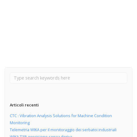
12 Dicembre 2019
AGENZIA E DISTRIBUZIONE CDR POMPE
Read More
Articoli recenti
CTC : Vibration Analysis Solutions for Machine Condition
Monitoring
Telemetria WIKA per il monitoraggio dei serbatoi industriali
WIKA T38: precisione senza deriva