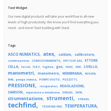
Text Widget
Our new digital products will take your workflow to all-new
levels of high productivity. We know you'll find everything you
need - and more! Start building with Stack.
Tags
atex
ASCO NUMATICS
caldaie
calibratore
ETTORE
condensazione
CONDIZIONAMENTO
DRY FLUE GAS
CELLA
gas
LIVELLO
ferroli
FLR-F
fugitive
HVAC
KNF
manometri
manometro
MEMBRANA
MISURA
N96
pompa chimica
POMPE VUOTO
POZZETTI
PRESSIONE
REGOLAZIONE
recuperatori
SAMSON
separatore a membrana
SINGAS
SKIN
strumenti
strumentazione
SYNGAS
techfind
TEMPERATURA
TECHFIND KNF