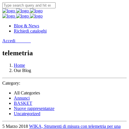
Blog & News
Richiedi cataloghi
Accedi
Contatti
telemetria
Home
Our Blog
Category:
All Categories
Annunci
BASKET
Nuove rappresentanze
Uncategorized
5 Marzo 2018
WIKA, Strumenti di misura con telemetria per una