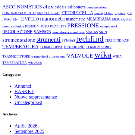
atex
ASCO NUMATICS
caldaie
calibratore
condensazione
ETTORE CELLA
gas
CONDIZIONAMENTO
DRY FLUE GAS
ferroli
FLR-F
fugitive
manometri
LIVELLO
manometro
MEMBRANA
HVAC
KNF
MISURA
N96
PRESSIONE
pompa chimica
POMPE VUOTO
POZZETTI
recuperatori
REGOLAZIONE
SAMSON
separatore a membrana
SINGAS
SKIN
techfind
strumenti
strumentazione
SYNGAS
TECHFIND KNF
TEMPERATURA
termometri
TERMOCOPPIE
TERMOMETRICI
wika
VALVOLE
TRASMETTITORE
trasmettitori di pressione
WIKA
wireless
TEMPERATURA
Categories
Annunci
BASKET
Nuove rappresentanze
Uncategorized
Archives
Aprile 2026
Settembre 2025