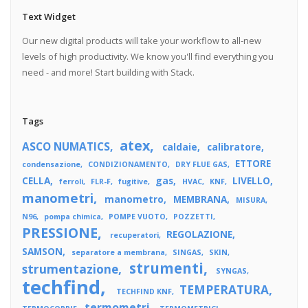
Text Widget
Our new digital products will take your workflow to all-new
levels of high productivity. We know you'll find everything you
need - and more! Start building with Stack.
Tags
atex
ASCO NUMATICS
caldaie
calibratore
ETTORE
condensazione
CONDIZIONAMENTO
DRY FLUE GAS
CELLA
gas
LIVELLO
ferroli
FLR-F
fugitive
HVAC
KNF
manometri
manometro
MEMBRANA
MISURA
N96
pompa chimica
POMPE VUOTO
POZZETTI
PRESSIONE
REGOLAZIONE
recuperatori
SAMSON
separatore a membrana
SINGAS
SKIN
strumenti
strumentazione
SYNGAS
techfind
TEMPERATURA
TECHFIND KNF
termometri